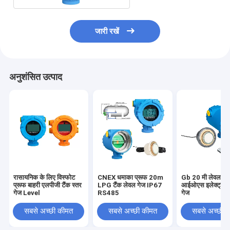
जारी रखें
अनुशंसित उत्पाद
रासायनिक के लिए विस्फोट
CNEX धमाका प्रूफ 20m
Gb 20 मी लेवल सें
प्रूफ बाहरी एलपीजी टैंक स्तर
LPG टैंक लेवल गेज IP67
आईओएस इलेक्ट्रॉन
गेज Level
RS485
गेज
सबसे अच्छी कीमत
सबसे अच्छी कीमत
सबसे अच्छी 