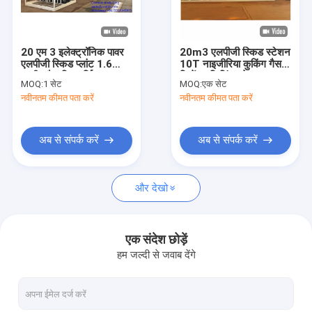
कारखाना भ्रमण
गुणवत्ता नियंत्रण
20 एम 3 इलेक्ट्रॉनिक पावर
20m3 एलपीजी स्किड स्टेशन
एलपीजी स्किड प्लांट 1.6
10T नाइजीरिया कुकिंग गैस
संपर्क करें
एमपीए गैस डिस्चार्जिंग
सिलेंडर फिलिंग स्टेशन
MOQ:
1 सेट
MOQ:
एक सेट
नवीनतम कीमत पता करें
नवीनतम कीमत पता करें
एक उद्धरण की विनती करे
अब से संपर्क करें
अब से संपर्क करें
एलपीजी सिलेंडर ट्रैकिंग
और देखो
सिलेंडर ट्रैकिंग सिस्टम
एलपीजी गैस ट्रैकिंग
एक संदेश छोड़ें
हम जल्दी से जवाब देंगे
एलपीजी गैस सिलेंडर भरने की मशीन
सिलेंडर भरने का पैमाना