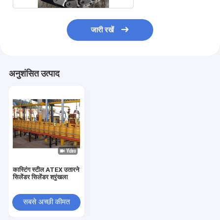
जारी रखें
अनुशंसित उत्पाद
कास्टिंग स्टील ATEX उतारने
सिलेंडर सिलेंडर श्रृंखला
सबसे अच्छी कीमत