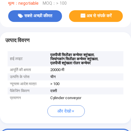
मूल्य：negotiable
MOQ：> 100
सबसे अच्छी कीमत
अब से संपर्क करें
उत्पाद विवरण
,
एलपीजी सिलेंडर कन्वेयर श्रृंखला
हाई लाइट
,
जियांगकांग सिलेंडर कन्वेयर श्रृंखला
एलपीजी श्रृंखला रोलर कन्वेयर
आपूर्ति की क्षमता
20000 मी
उत्पत्ति के प्लेस
चीन
न्यूनतम आदेश मात्रा
> 100
पैकेजिंग विवरण
दफ़्ती
प्रमाणन
Cylinder conveyor
और देखो