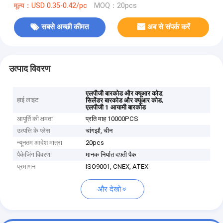
मूल्य：USD 0.35-0.42/pc
MOQ：20pcs
सबसे अच्छी कीमत
अब से संपर्क करें
उत्पाद विवरण
,
एलपीजी बारकोड और क्यूआर कोड
हाई लाइट
,
सिलेंडर बारकोड और क्यूआर कोड
एलपीजी 1 आयामी बारकोड
आपूर्ति की क्षमता
प्रति माह 10000PCS
उत्पत्ति के प्लेस
चांगझौ, चीन
न्यूनतम आदेश मात्रा
20pcs
पैकेजिंग विवरण
मानक निर्यात दफ़्ती पैक
प्रमाणन
ISO9001, CNEX, ATEX
और देखो